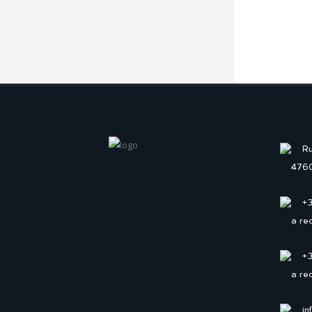
Ru
4760
+
a re
+
a re
in