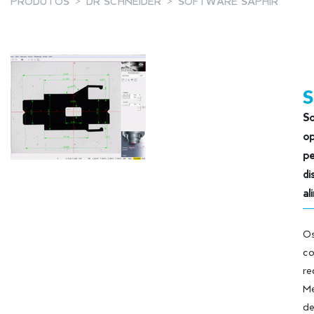
PRODUTOS
DR SCHNEIDER
SOFTWARE SAPHIR
So
op
pe
di
al
Os
co
re
Me
de