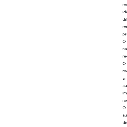
me
id
di
mú
pr
O 
na
re
O 
me
ai
au
im
re
O 
au
di