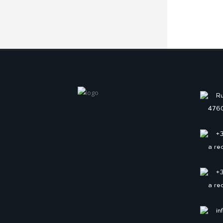
Ru
4760
+
a re
+
a re
in