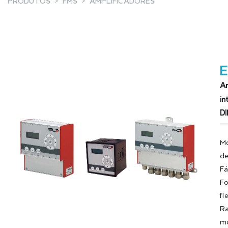
PRODUTOS
FMS
AMPLIFICADORES
Am
in
DI
Mo
de
Fá
Fo
fl
Ra
mo