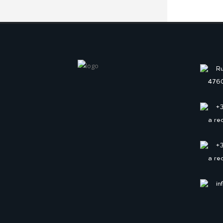
Ru
4760
+
a re
+
a re
in