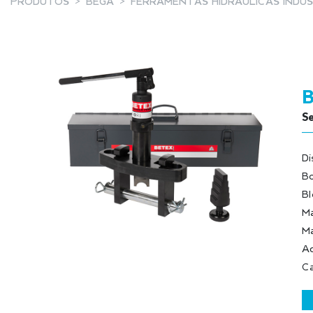
PRODUTOS
BEGA
FERRAMENTAS HIDRÁULICAS INDUS
Se
Di
Bo
Bl
Ma
Ma
Ac
Ca