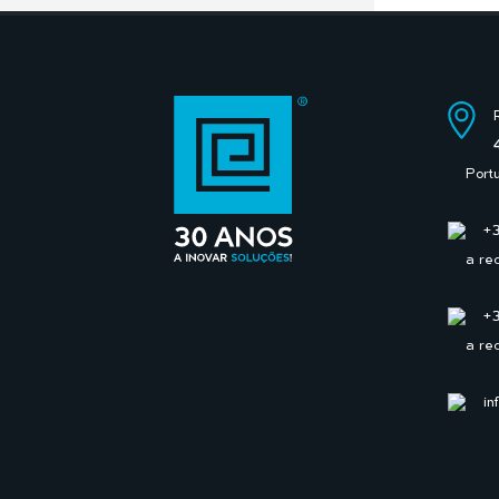
Port
+
a re
+
a re
in