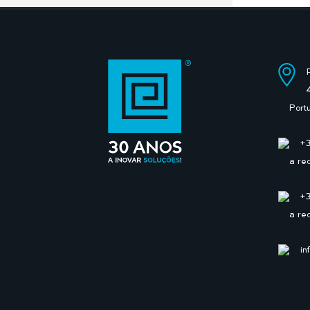
Port
+
a re
+
a re
in