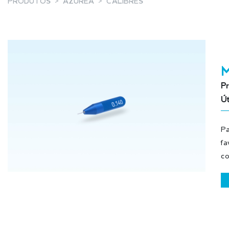
PRODUTOS
AZUREA
CALIBRES
Pr
Úti
Pa
fa
co