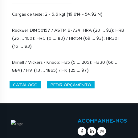
Cargas de teste: 2 - 5,6 kgf (19.614 - 54,92 N)
Rockwell DIN 50157 / ASTM B-724: HRA (20 ... 92); HRB
(26 ... 100); HRC (0 ... 80) / HR15N (69 ... 93); HR30T
(16 ... 83)
Brinell / Vickers / Knoop: HB5 (5 ... 205); HB30 (66 ...
884) / HV (13 ... 1865) / HK (25 ... 97)
CATÁLOGO
PEDIR ORÇAMENTO
ACOMPANHE-NOS