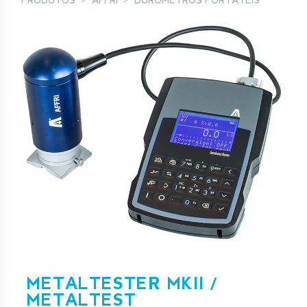
PRODUTOS
AFFRI
DURÓMETROS PORTÁTEIS
METALTESTER MKII /
METALTEST