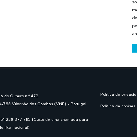
so
me
de
pe
an
Política de privaci
a do Outeiro n.º 472
-768 Vilarinho das Cambas (VNF) - Portugal
Política de cookies
351 229 377 785 (Custo de uma chamada para
de fixa nacional)