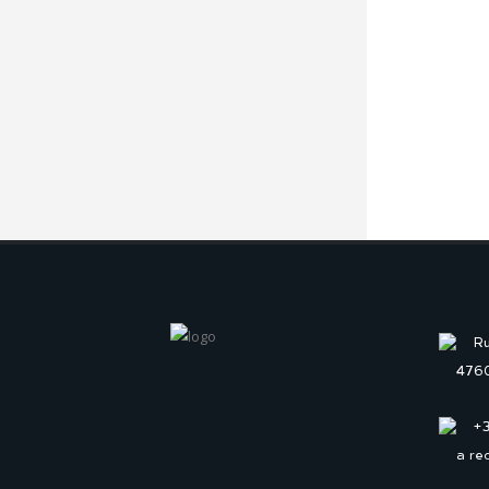
Ru
4760
+
a re