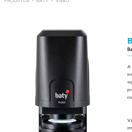
PRODUTOS
BATY
VISÃO
Ba
A 
in
si
pr
no
Vá
im