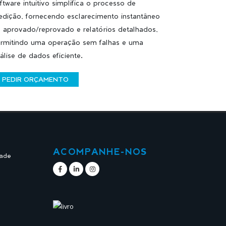
ftware intuitivo simplifica o processo de
dição, fornecendo esclarecimento instantâneo
 aprovado/reprovado e relatórios detalhados,
rmitindo uma operação sem falhas e uma
álise de dados eficiente.
PEDIR ORÇAMENTO
ACOMPANHE-NOS
dade