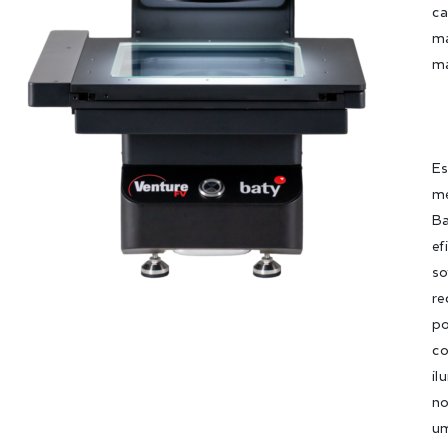
ca
ma
ma
Es
me
Ba
ef
so
re
po
co
il
no
um